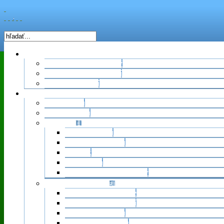
Úvod
Prihlasovanie na zájazdy
Vývesné miesta podujatí
Fotografie z akcií
O nás
Znaky klubu
Stanovy klubu
Vybor KST
Predseda klubu
Podpredseda klubu
Metodik
Organizácia
Hospodár, správca stránky
Vyhodnotenie činnosti
Súhrnné vyhodnotenie
Vyhodnotenie podujatí
Počet členov klubu
Hospodárenie klubu