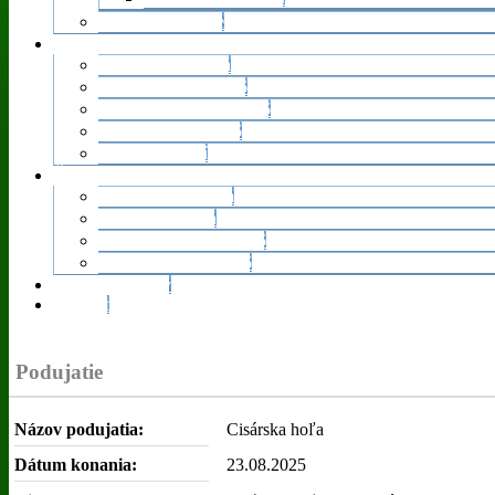
Použitie 2 % dane
Podujatia
Aktuálne podujatia
Podujatia klubu 2026
Podujatia RR KST 2026
Podujatia KST 2026
Archív podujatí
Členstvo v klube
Ako sa stať členom
Výhody členstva
Turistické známky 2026
Poistenie členov 2026
Užitočné odkazy
Kontakt
Podujatie
Názov podujatia:
Cisárska hoľa
Dátum konania:
23.08.2025