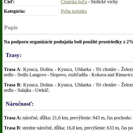
Cieľ:
Cisárska hoľa
- Stolické vrchy
Kategória:
Pešia turistika
Popis
Na podporu organizácie podujatia boli použité prostriedky z 2%
Trasy:
Trasa A
: Kysuca, Dolina - Kysuca, Uhliarka - Tri chotáre - Železn
sedlo - Sedlo Langovo - Slopovo, rozhľadňa - Kokava nad Rimavic
Trasa B
: Kysuca, Dolina - Kysuca, Uhliarka - Tri chotáre - Železn
sedlo - Salajka - Utekáč.
Náročnosť:
Trasa A:
náročné, dĺžka: 21,6 km, prevýšenie: 943 m, čas pochodu:
Trasa B
: stredne náročné, dĺžka: 16,8 km, prevýšenie: 633 m, čas p