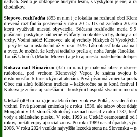
nádych. Sedlo je obklopené hustými lesmi, s výskytom jelenej a ra
chodníkov.
Slopovo, rozhľadňa
(853 m n.m.) je lokalita na rozhraní obcí Kl
drevená rozhľadňa postavená v roku 2015. Už od začiatku 20. stor
ktorú využívali miestni obyvatelia. Súčasná rozhľadňa meria 9,
plošinami poskytuje nádherné výhľady na okolité vrchy, doliny a
vrchy, Vodnú nádrž Klenovec, ale aj vrcholy Nízkych či Vysokých Ta
– prvý let sa tu uskutočnil už v roku 1979. Táto oblasť bola známa 
a ovce. Je možné, že kedysi tadiaľto prešla aj noha Juraja Jánoší
Tomáš Uhorčík (Martin Mravec) a je to aj miesto posledného dolape
Kokava nad Rimavicou
(325 m n.m.) je malebná obec v okrese 
rudohoria, pod vrchom Klenovský Vepor. Je známa svojou boh
dostupnosťou k turistickým atrakciám. Prvá písomná zmienka pochá
Obec má silnú folklórnu tradíciu – každoročne sa tu koná festiva
Kokava je známa aj kolešňami – horskými hospodárstvami mimo obce
Utekáč
(409 m n.m.) je malebná obec v okrese Poltár, zasadená do
vrchmi. Prvá písomná zmienka je z roku 1536, ale názov obce údajne
Mongolmi v 13. storočí. Skutočný rozmach nastal v roku 1787, keď 
vody a sklárskeho piesku. V roku 1993 sa Utekáč osamostatnil od
rokov, prežili vojny aj socializmus. Po roku 1989 nastal úpadok, výr
2006. V roku 2024 vznikla najvyššia lezecká stena na Slovensku – n