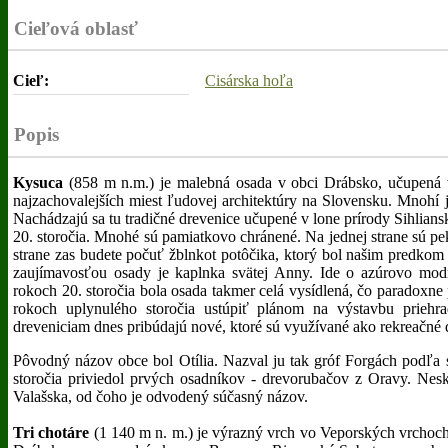
Cieľová oblasť
Cieľ:
Cisárska hoľa
Popis
Kysuca
(858 m n.m.) je malebná osada v obci Drábsko, učupená v
najzachovalejších miest ľudovej architektúry na Slovensku. Mnohí j
Nachádzajú sa tu tradičné drevenice učupené v lone prírody Sihlians
20. storočia. Mnohé sú pamiatkovo chránené. Na jednej strane sú p
strane zas budete počuť žblnkot potôčika, ktorý bol našim predkom
zaujímavosťou osady je kaplnka svätej Anny. Ide o azúrovo mod
rokoch 20. storočia bola osada takmer celá vysídlená, čo paradoxn
rokoch uplynulého storočia ustúpiť plánom na výstavbu priehr
dreveniciam dnes pribúdajú nové, ktoré sú využívané ako rekreačné
Pôvodný názov obce bol Otília. Nazval ju tak gróf Forgách podľa s
storočia priviedol prvých osadníkov - drevorubačov z Oravy. Neskô
Valašska, od čoho je odvodený súčasný názov.
Tri chotáre
(1 140 m n. m.) je výrazný vrch vo Veporských vrchoc