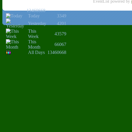
EventList powered by
13460668
Today
3349
Yesterday
4201
This
43579
Week
This
66067
Month
All Days
13460668