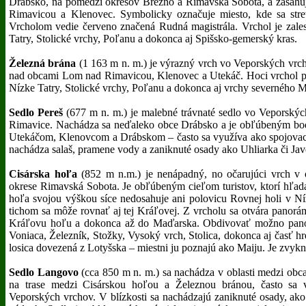
Drábsko, na pomedzí okresov Brezno a Rimavská Sobota, a zasahuj
Rimavicou a Klenovec. Symbolicky označuje miesto, kde sa stretá
Vrcholom vedie červeno značená Rudná magistrála. Vrchol je zales
Tatry, Stolické vrchy, Poľanu a dokonca aj Spišsko-gemerský kras.
Železná brána
(1 163 m n. m.) je výrazný vrch vo Veporských vrch
nad obcami Lom nad Rimavicou, Klenovec a Utekáč. Hoci vrchol pok
Nízke Tatry, Stolické vrchy, Poľanu a dokonca aj vrchy severného 
Sedlo Pereš
(677 m n. m.) je malebné trávnaté sedlo vo Veporskýc
Rimavice. Nachádza sa neďaleko obce Drábsko a je obľúbeným bodom
Utekáčom, Klenovcom a Drábskom – často sa využíva ako spojovací 
nachádza salaš, pramene vody a zaniknuté osady ako Uhliarka či Jav
Cisárska hoľa
(852 m n.m.) je nenápadný, no očarujúci vrch v 
okrese Rimavská Sobota. Je obľúbeným cieľom turistov, ktorí hľada
hoľa svojou výškou síce nedosahuje ani polovicu Rovnej holi v Níz
tichom sa môže rovnať aj tej Kráľovej. Z vrcholu sa otvára pano
Kráľovu hoľu a dokonca až do Maďarska. Obdivovať možno panorám
Voniaca, Železník, Stožky, Vysoký vrch, Stolica, dokonca aj časť 
losica dovezená z Lotyšska – miestni ju poznajú ako Maiju. Je zvyknu
Sedlo Langovo
(cca 850 m n. m.) sa nachádza v oblasti medzi ob
na trase medzi Cisárskou hoľou a Železnou bránou, často sa 
Veporských vrchov. V blízkosti sa nachádzajú zaniknuté osady, ako 