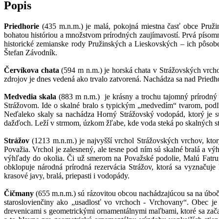
Popis
Priedhorie
(435 m.n.m.) je malá, pokojná miestna časť obce Pruži
bohatou históriou a množstvom prírodných zaujímavostí. Prvá písomn
historické zemianske rody Pružinských a Lieskovských – ich pôsobe
Štefan Závodník.
Červíkova chata
(594 m n.m.) je horská chata v Strážovských vrcho
zdrojov je dnes vedená ako trvalo zatvorená. Nachádza sa nad Priedh
Medvedia skala
(883 m n.m.) je krásny a trochu tajomný prírodný ú
Strážovom. Ide o skalné bralo s typickým „medvedím“ tvarom, podľa 
Neďaleko skaly sa nachádza Horný Strážovský vodopád, ktorý je súč
dažďoch. Leží v strmom, úzkom žľabe, kde voda steká po skalných s
Strážov
(1213 m.n.m.) je najvyšší vrchol Strážovských vrchov, ktor
Považia. Vrchol je zalesnený, ale tesne pod ním sú skalné bralá a v
výhľady do okolia. Či už smerom na Považské podolie, Malú Fatru, 
obklopuje národná prírodná rezervácia Strážov, ktorá sa vyznačuj
krasové javy, bralá, priepasti i vodopády.
Čičmany
(655 m.n.m.) sú rázovitou obcou nachádzajúcou sa na úbo
staroslovienčiny ako „usadlosť vo vrchoch - Vrchovany“. Obec je 
drevenicami s geometrickými ornamentálnymi maľbami, ktoré sa začal