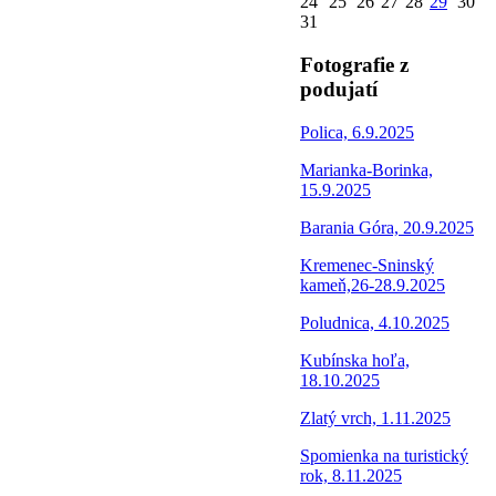
24
25
26
27
28
29
30
31
Fotografie z
podujatí
Polica, 6.9.2025
Marianka-Borinka,
15.9.2025
Barania Góra, 20.9.2025
Kremenec-Sninský
kameň,26-28.9.2025
Poludnica, 4.10.2025
Kubínska hoľa,
18.10.2025
Zlatý vrch, 1.11.2025
Spomienka na turistický
rok, 8.11.2025