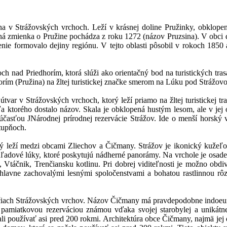
na v Strážovských vrchoch. Leží v krásnej doline Pružinky, obklope
á zmienka o Pružine pochádza z roku 1272 (názov Pruzsina). V obci d
nie formovalo dejiny regiónu. V tejto oblasti pôsobil v rokoch 185
ch nad Priedhorím, ktorá slúži ako orientačný bod na turistických tr
orím (Pružina) na žltej turistickej značke smerom na Lúku pod Strážov
tvar v Strážovských vrchoch, ktorý leží priamo na žltej turistickej 
ktorého dostalo názov. Skala je obklopená hustým lesom, ale v jej o
asťou JNárodnej prírodnej rezervácie Strážov. Ide o menší horský vo
tupňoch.
ý leží medzi obcami Zliechov a Čičmany. Strážov je ikonický kužeľovi
ýhľadové lúky, ktoré poskytujú nádherné panorámy. Na vrchole je osad
Vtáčnik, Trenčiansku kotlinu. Pri dobrej viditeľnosti je možno obdi
e hlavne zachovalými lesnými spoločenstvami a bohatou rastlinnou rô
čiach Strážovských vrchov. Názov Čičmany má pravdepodobne indoeuró
pamiatkovou rezerváciou známou vďaka svojej starobylej a unikátne
i používať asi pred 200 rokmi. Architektúra obce Čičmany, najmä jej 