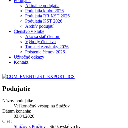
Podujatia
Aktuálne podujatia
Podujatia klubu 2026
Podujatia RR KST 2026
Podujatia KST 2026
Archív podujatí
Členstvo v klube
Ako sa stať členom
Výhody členstva
Turistické známky 2026
Poistenie členov 2026
Užitočné odkazy
Kontakt
Podujatie
Názov podujatia:
Veľkonočný výstup na Strážov
Dátum konania:
03.04.2026
Cieľ:
Strážov z Pružiny
- Strážovské vrchy