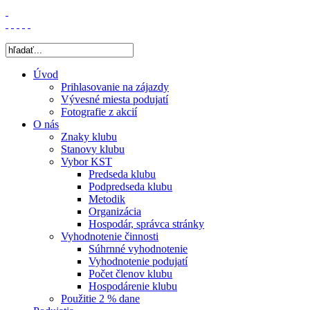
Úvod
Prihlasovanie na zájazdy
Vývesné miesta podujatí
Fotografie z akcií
O nás
Znaky klubu
Stanovy klubu
Vybor KST
Predseda klubu
Podpredseda klubu
Metodik
Organizácia
Hospodár, správca stránky
Vyhodnotenie činnosti
Súhrnné vyhodnotenie
Vyhodnotenie podujatí
Počet členov klubu
Hospodárenie klubu
Použitie 2 % dane