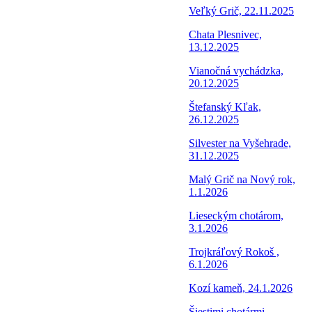
Veľký Grič, 22.11.2025
Chata Plesnivec,
13.12.2025
Vianočná vychádzka,
20.12.2025
Štefanský Kľak,
26.12.2025
Silvester na Vyšehrade,
31.12.2025
Malý Grič na Nový rok,
1.1.2026
Lieseckým chotárom,
3.1.2026
Trojkráľový Rokoš ,
6.1.2026
Kozí kameň, 24.1.2026
Šiestimi chotármi,