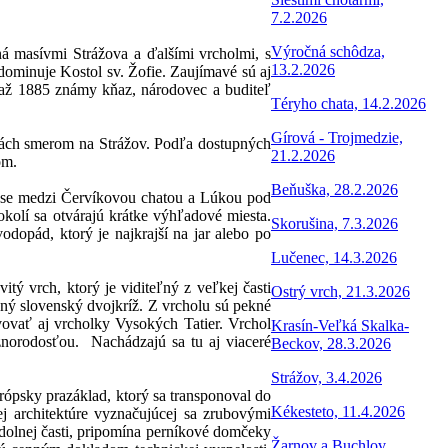
7.2.2026
Výročná schôdza,
ná masívmi Strážova a ďalšími vrcholmi, s
13.2.2026
ominuje Kostol sv. Žofie. Zaujímavé sú aj
0 až 1885 známy kňaz, národovec a buditeľ
Téryho chata, 14.2.2026
Gírová - Trojmedzie,
asách smerom na Strážov. Podľa dostupných
21.2.2026
om.
Beňuška, 28.2.2026
trase medzi Červíkovou chatou a Lúkou pod
kolí sa otvárajú krátke výhľadové miesta.
Skorušina, 7.3.2026
dopád, ktorý je najkrajší na jar alebo po
Lučenec, 14.3.2026
tý vrch, ktorý je viditeľný z veľkej časti
Ostrý vrch, 21.3.2026
ený slovenský dvojkríž. Z vrcholu sú pekné
vovať aj vrcholky Vysokých Tatier. Vrchol
Krasín-Veľká Skalka-
znorodosťou. Nachádzajú sa tu aj viaceré
Beckov, 28.3.2026
Strážov, 3.4.2026
psky prazáklad, ktorý sa transponoval do
Kékesteto, 11.4.2026
j architektúre vyznačujúcej sa zrubovými
dolnej časti, pripomína perníkové domčeky
Žarnov a Buchlov,