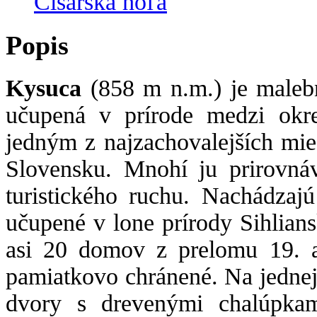
Cisárska hoľa
Popis
Kysuca
(858 m n.m.) je maleb
učupená v prírode medzi okre
jedným z najzachovalejších mie
Slovensku. Mnohí ju prirovná
turistického ruchu. Nachádzajú
učupené v lone prírody Sihlian
asi 20 domov z prelomu 19. a
pamiatkovo chránené. Na jednej
dvory s drevenými chalúpkam