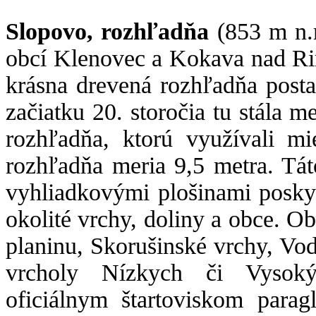
Slopovo, rozhľadňa
(853 m n.m
obcí Klenovec a Kokava nad Ri
krásna drevená rozhľadňa post
začiatku 20. storočia tu stála m
rozhľadňa, ktorú využívali mi
rozhľadňa meria 9,5 metra. Tá
vyhliadkovými plošinami posky
okolité vrchy, doliny a obce.
planinu, Skorušinské vrchy, Vo
vrcholy Nízkych či Vysoký
oficiálnym štartoviskom parag