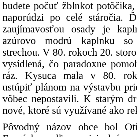
budete počuť žblnkot potôčika
naporúdzi po celé stáročia. Ď
zaujímavosťou osady je kapl
azúrovo modrú kaplnku so
strechou. V 80. rokoch 20. storo
vysídlená, čo paradoxne pomo
ráz. Kysuca mala v 80. roko
ustúpiť plánom na výstavbu pri
vôbec nepostavili. K starým d
nové, ktoré sú využívané ako r
Pôvodný názov obce bol Otíl