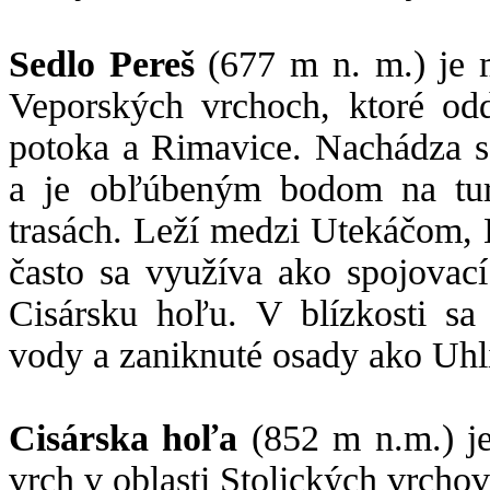
Sedlo Pereš
(677 m n. m.) je m
Veporských vrchoch, ktoré od
potoka a Rimavice. Nachádza 
a je obľúbeným bodom na turi
trasách. Leží medzi Utekáčom
často sa využíva ako spojovac
Cisársku hoľu. V blízkosti sa
vody a zaniknuté osady ako Uhli
Cisárska hoľa
(852 m n.m.) je
vrch v oblasti Stolických vrch