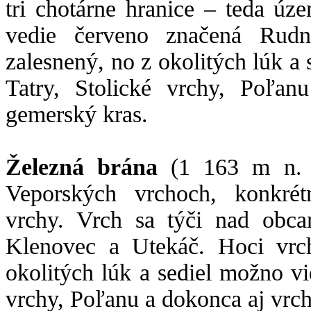
tri chotárne hranice – teda úz
vedie červeno značená Rudná
zalesnený, no z okolitých lúk a
Tatry, Stolické vrchy, Poľan
gemerský kras.
Železná brána
(1 163 m n. m
Veporských vrchoch, konkré
vrchy. Vrch sa týči nad obc
Klenovec a Utekáč. Hoci vrch
okolitých lúk a sediel možno vi
vrchy, Poľanu a dokonca aj vr