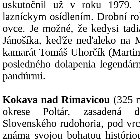
uskutočnil už v roku 1979. 
lazníckym osídlením. Drobní ro
ovce. Je možné, že kedysi tadi
Jánošíka, keďže neďaleko na 
kamarát Tomáš Uhorčík (Martin 
posledného dolapenia legendár
pandúrmi.
Kokava nad Rimavicou
(325 m
okrese Poltár, zasadená d
Slovenského rudohoria, pod vr
známa svojou bohatou histório