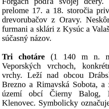
Forgách podľa svojej dcéry.
prelome 17. a 18. storočia pri
drevorubačov z Oravy. Neskôr 
furmani a sklári z Kysúc a Val
súčasný názov.
Tri chotáre
(1 140 m n. m
Veporských vrchoch, konkré
vrchy. Leží nad obcou Drábs
Brezno a Rimavská Sobota, a z
území obcí Čierny Balog,
Klenovec. Symbolicky označuje 