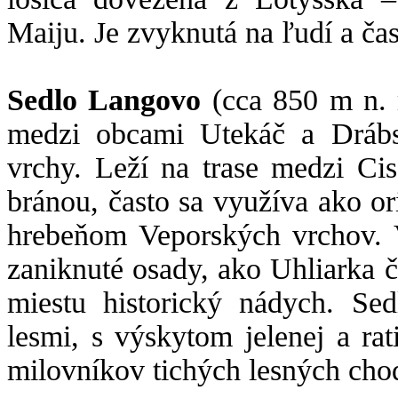
Maiju. Je zvyknutá na ľudí a čas
Sedlo Langovo
(cca 850 m n. 
medzi obcami Utekáč a Drábs
vrchy. Leží na trase medzi Ci
bránou, často sa využíva ako o
hrebeňom Veporských vrchov. V
zaniknuté osady, ako Uhliarka č
miestu historický nádych. Se
lesmi, s výskytom jelenej a rat
milovníkov tichých lesných cho