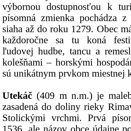
výbornou dostupnosťou k turi
písomná zmienka pochádza z r
siaha až do roku 1279. Obec má 
každoročne sa tu koná festi
ľudovej hudbe, tancu a remes
kolešňami – horskými hospodá
sú unikátnym prvkom miestnej k
Utekáč
(409 m n.m.) je maleb
zasadená do doliny rieky Rima
Stolickými vrchmi. Prvá pís
1536, ale názov obce údajne po