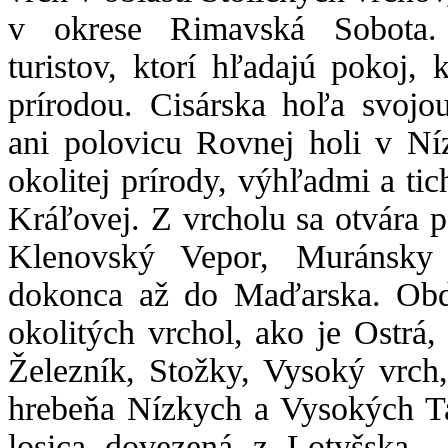
v okrese Rimavská Sobota
turistov, ktorí hľadajú pokoj,
prírodou. Cisárska hoľa svojo
ani polovicu Rovnej holi v Ní
okolitej prírody, výhľadmi a ti
Kráľovej. Z vrcholu sa otvára
Klenovský Vepor, Muránsky
dokonca až do Maďarska. Ob
okolitých vrchol, ako je Ostrá,
Železník, Stožky, Vysoký vrch,
hrebeňa Nízkych a Vysokých Ta
losica dovezená z Lotyšska –