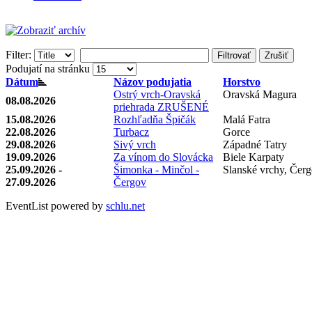
Filter:
Filtrovať
Zrušiť
Podujatí na stránku
Dátum
Názov podujatia
Horstvo
Ostrý vrch-Oravská
Oravská Magura
08.08.2026
priehrada ZRUŠENÉ
15.08.2026
Rozhľadňa Špičák
Malá Fatra
22.08.2026
Turbacz
Gorce
29.08.2026
Sivý vrch
Západné Tatry
19.09.2026
Za vínom do Slovácka
Biele Karpaty
25.09.2026 -
Šimonka - Minčol -
Slanské vrchy, Čer
27.09.2026
Čergov
EventList powered by
schlu.net