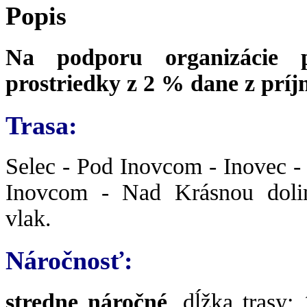
Popis
Na podporu organizácie p
prostriedky z 2 % dane z príj
Trasa:
Selec - Pod Inovcom - Inovec 
Inovcom - Nad Krásnou doli
vlak.
Náročnosť:
stredne náročné
, dĺžka trasy: