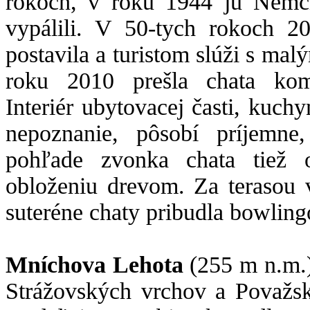
rokoch, v roku 1944 ju Nemci
vypálili. V 50-tych rokoch 20
postavila a turistom slúži s ma
roku 2010 prešla chata komp
Interiér ubytovacej časti, kuchy
nepoznanie, pôsobí príjemne
pohľade zvonka chata tiež 
obloženiu drevom. Za terasou v
suteréne chaty pribudla bowling
Mníchova Lehota
(255 m n.m.
Strážovských vrchov a Považs