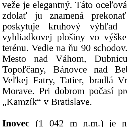
veže je elegantný. Táto oceľov
zdolať ju znamená prekonať
poskytuje kruhový výhľad
vyhliadkovej plošiny vo výšk
terénu. Vedie na ňu 90 schodo
Mesto nad Váhom, Dubnicu
Topoľčany, Bánovce nad Beb
Veľkej Fatry, Tatier, bradlá 
Morave. Pri dobrom počasí pre
„Kamzík“ v Bratislave.
Inovec
(1 042 m n.m.) je na