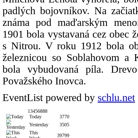
padlých bojovníkov. Na začiat
známa pod maďarským menom
1901 bola vystavaná cez obec ž
s Nitrou. V roku 1912 bola o
železnicou so Soblahovom a K
bola vybudovaná píla. Drev
Považského Inovca.
EventList powered by
schlu.net
13456888
Today
3770
Yesterday
3505
This
39799