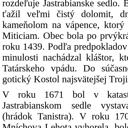
rozdeľuje Jastrabianske sedlo. 
ťažil veľmi čistý dolomit, d
kameňolom na vápence, ktorý 
Miticiam. Obec bola po prvýkrá
roku 1439. Podľa predpokladov 
minulosti nachádzal kláštor, k
Tatárskeho vpádu. Do súčasn
gotický Kostol najsvätejšej Troji
V roku 1671 bol v katas
Jastrabianskom sedle vystav
(hrádok Tanistra). V roku 17
Mníchova Lehota vyhorela, bol