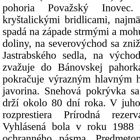
pohoria Považský Inovec
kryštalickými bridlicami, najm
spadá na západe strmými a moh
doliny, na severovýchod sa zni
Jastrabského sedla, na výcho
zvažuje do Bánovskej pahork
pokračuje výrazným hlavným 
javorina. Snehová pokrývka sa
drží okolo 80 dní roka. V juho
rozprestiera Prírodná rezer
Vyhlásená bola v roku 1988 
ochranného pásma. Predmeto