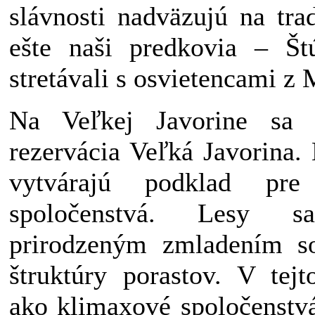
slávnosti nadväzujú na trad
ešte naši predkovia – Štú
stretávali s osvietencami z
Na Veľkej Javorine sa 
rezervácia Veľká Javorina.
vytvárajú podklad pre
spoločenstvá. Lesy 
prirodzeným zmladením s
štruktúry porastov. V tej
ako klimaxové spoločenst