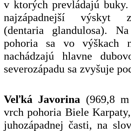
v ktorých prevládajú buky
najzápadnejší výskyt z
(dentaria glandulosa). N
pohoria sa vo výškach
nachádzajú hlavne dubovo
severozápadu sa zvyšuje pod
Veľká Javorina
(969,8 m 
vrch pohoria Biele Karpaty
juhozápadnej časti, na slo