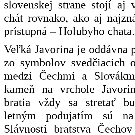
slovenskej strane stojí aj
chát rovnako, ako aj najzn
prístupná – Holubyho chata.
Veľká Javorina je oddávna 
zo symbolov svedčiacich 
medzi Čechmi a Slovákm
kameň na vrchole Javori
bratia vždy sa stretať b
letným podujatím sú na
Slávnosti bratstva Čechov