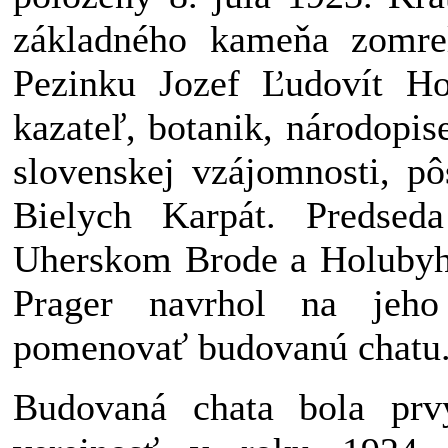
základného kameňa zomre
Pezinku Jozef Ľudovít Hol
kazateľ, botanik, národopis
slovenskej vzájomnosti, pô
Bielych Karpát. Predse
Uherskom Brode a Holubyho
Prager navrhol na jeh
pomenovať budovanú chatu
Budovaná chata bola prvý