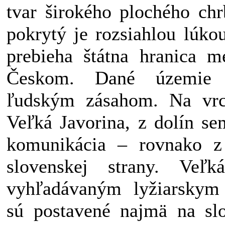
tvar širokého plochého chr
pokrytý je rozsiahlou lúko
prebieha štátna hranica 
Českom. Dané územie v
ľudským zásahom. Na vrch
Veľká Javorina, z dolín se
komunikácia – rovnako z
slovenskej strany. Veľ
vyhľadávaným lyžiarskym 
sú postavené najmä na slo