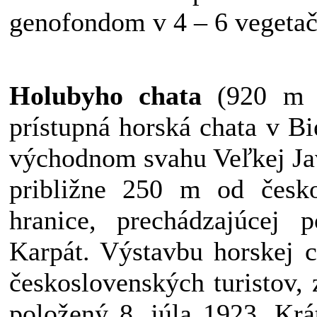
genofondom v 4 – 6 vegetač
Holubyho chata
(920 m n
prístupná horská chata v B
východnom svahu Veľkej Ja
približne 250 m od česko-
hranice, prechádzajúcej 
Karpát. Výstavbu horskej c
československých turistov,
položený 8. júla 1923. Kr