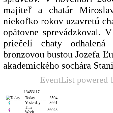
majiteľ a chatár Mirosla
niekoľko rokov uzavretú ch
opätovne sprevádzkoval. V
priečelí chaty odhalen
bronzovou bustou Jozefa Ľ
akademického sochára Stani
EventList powered
13453117
Today
3504
Yesterday
8661
This
36028
Week