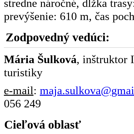
stredne náročné, dĺžka trasy
prevýšenie: 610 m, čas poch
Zodpovedný vedúci:
Mária Šulková
, inštruktor 
turistiky
e-mail
:
maja.sulkova@gmai
056 249
Cieľová oblasť