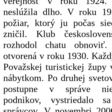
verejnosť v roku 1924.
neslúžila dlho. V roku 1
požiar, ktorý ju počas si
zničil. Klub českosloven
rozhodol chatu obnoviť
otvorená v roku 1930. Každ
Považskej turistickej župy
nábytkom. Po druhej svetov
postupne v správe nie
podnikov, vystriedalo s
správcov. V novembri 2006