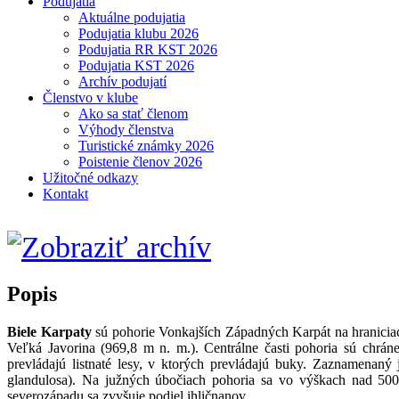
Podujatia
Aktuálne podujatia
Podujatia klubu 2026
Podujatia RR KST 2026
Podujatia KST 2026
Archív podujatí
Členstvo v klube
Ako sa stať členom
Výhody členstva
Turistické známky 2026
Poistenie členov 2026
Užitočné odkazy
Kontakt
Popis
Biele Karpaty
sú pohorie Vonkajších Západných Karpát na hranici
Veľká Javorina (969,8 m n. m.). Centrálne časti pohoria sú chrá
prevládajú listnaté lesy, v ktorých prevládajú buky. Zaznamenaný 
glandulosa). Na južných úbočiach pohoria sa vo výškach nad 50
severozápadu sa zvyšuje podiel ihličnanov.