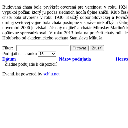
Budovaná chata bola prvýkrát otvorená pre verejnosť v roku 1924
vypukol požiar, ktorý ju počas siedmich hodín úplne zničil. Klub če
chata bola otvorená v roku 1930. Každý odbor Slováckej a Považsk
druhej svetovej vojne bola chata postupne v správe niekoľkých štátny
novembri 2006 ju získal súčasný majiteľ a chatár Miroslav Martinče
opätovne sprevádzkoval. V roku 2013 bola na priečelí chaty odhal
Holubyho od akademického sochára Stanislava Mikuša.
Filter:
Filtrovať
Zrušiť
Podujatí na stránku
Dátum
Názov podujatia
Horst
Žiadne podujatie k dispozícií
EventList powered by
schlu.net