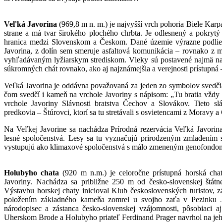
Veľká Javorina
(969,8 m n. m.) je najvyšší vrch pohoria Biele Karpa
strane a má tvar širokého plochého chrbta. Je odlesnený a pokrytý
hranica medzi Slovenskom a Českom. Dané územie výrazne podlie
Javorina, z dolín sem smeruje asfaltová komunikácia – rovnako z mo
vyhľadávaným lyžiarskym strediskom. Vleky sú postavené najmä na sl
súkromných chát rovnako, ako aj najznámejšia a verejnosti prístupná
Veľká Javorina je oddávna považovaná za jeden zo symbolov svedč
čom svedčí i kameň na vrchole Javoriny s nápisom: „Tu bratia vždy
vrchole Javoriny Slávnosti bratstva Čechov a Slovákov. Tieto sláv
predkovia – Štúrovci, ktorí sa tu stretávali s osvietencami z Moravy a
Na Veľkej Javorine sa nachádza Prírodná rezervácia Veľká Javorina
lesné spoločenstvá. Lesy sa tu vyznačujú prirodzeným zmladením s
vystupujú ako klimaxové spoločenstvá s málo zmeneným genofondom
Holubyho chata
(920 m n.m.) je celoročne prístupná horská ch
Javoriny. Nachádza sa približne 250 m od česko-slovenskej štátne
Výstavbu horskej chaty inicioval Klub československých turistov, 
položením základného kameňa zomrel u svojho zaťa v Pezinku Jo
národopisec a zástanca česko-slovenskej vzájomnosti, pôsobiaci 
Uherskom Brode a Holubyho priateľ Ferdinand Prager navrhol na j