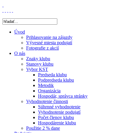
Úvod
Prihlasovanie na zájazdy
Vývesné miesta podujatí
Fotografie z akcií
O nás
Znaky klubu
Stanovy klubu
Vybor KST
Predseda klubu
Podpredseda klubu
Metodik
Organizácia
Hospodár, správca stránky
Vyhodnotenie činnosti
Súhrnné vyhodnotenie
Vyhodnotenie podujatí
Počet členov klubu
Hospodárenie klubu
Použitie 2 % dane