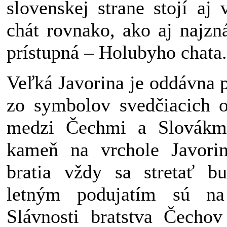
slovenskej strane stojí aj
chát rovnako, ako aj najzn
prístupná – Holubyho chata.
Veľká Javorina je oddávna 
zo symbolov svedčiacich 
medzi Čechmi a Slovákm
kameň na vrchole Javori
bratia vždy sa stretať b
letným podujatím sú na
Slávnosti bratstva Čechov