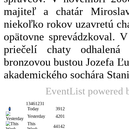
majiteľ a chatár Mirosla
niekoľko rokov uzavretú ch
opätovne sprevádzkoval. V
priečelí chaty odhalen
bronzovou bustou Jozefa Ľ
akademického sochára Stani
EventList powered
13461231
Today
3912
Yesterday
4201
This
44142
Week