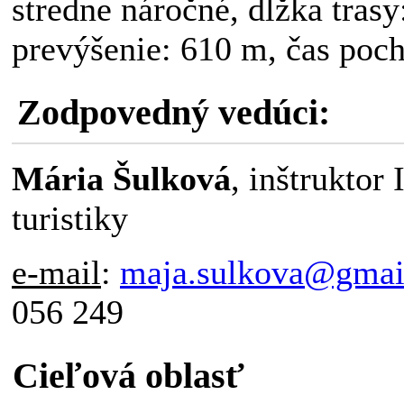
stredne náročné, dĺžka trasy
prevýšenie: 610 m, čas poch
Zodpovedný vedúci:
Mária Šulková
, inštruktor 
turistiky
e-mail
:
maja.sulkova@gmai
056 249
Cieľová oblasť