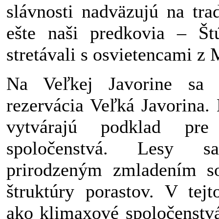
slávnosti nadväzujú na trad
ešte naši predkovia – Štú
stretávali s osvietencami z
Na Veľkej Javorine sa 
rezervácia Veľká Javorina.
vytvárajú podklad pre
spoločenstvá. Lesy 
prirodzeným zmladením s
štruktúry porastov. V tej
ako klimaxové spoločenst