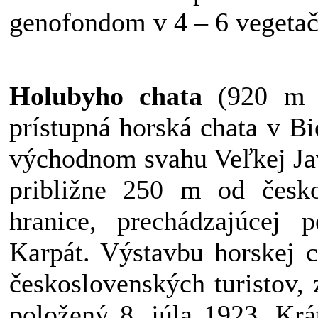
genofondom v 4 – 6 vegetač
Holubyho chata
(920 m n
prístupná horská chata v B
východnom svahu Veľkej Ja
približne 250 m od česko-
hranice, prechádzajúcej 
Karpát. Výstavbu horskej c
československých turistov,
položený 8. júla 1923. Kr