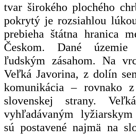
tvar širokého plochého chr
pokrytý je rozsiahlou lúko
prebieha štátna hranica 
Českom. Dané územie v
ľudským zásahom. Na vrch
Veľká Javorina, z dolín se
komunikácia – rovnako z
slovenskej strany. Veľ
vyhľadávaným lyžiarskym 
sú postavené najmä na slo