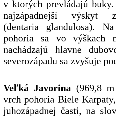
v ktorých prevládajú buky
najzápadnejší výskyt z
(dentaria glandulosa). N
pohoria sa vo výškach
nachádzajú hlavne dubovo
severozápadu sa zvyšuje pod
Veľká Javorina
(969,8 m 
vrch pohoria Biele Karpaty
juhozápadnej časti, na slo