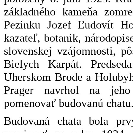
základného kameňa zomre
Pezinku Jozef Ľudovít Hol
kazateľ, botanik, národopis
slovenskej vzájomnosti, pô
Bielych Karpát. Predse
Uherskom Brode a Holubyho
Prager navrhol na jeh
pomenovať budovanú chatu
Budovaná chata bola prvý