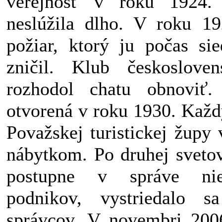
verejnosť v roku 1924.
neslúžila dlho. V roku 1
požiar, ktorý ju počas si
zničil. Klub českosloven
rozhodol chatu obnoviť
otvorená v roku 1930. Každ
Považskej turistickej župy
nábytkom. Po druhej svetov
postupne v správe nie
podnikov, vystriedalo s
správcov. V novembri 2006