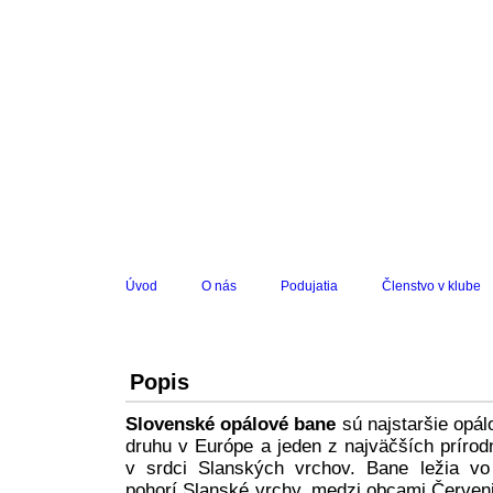
Úvod
O nás
Podujatia
Členstvo v klube
Popis
Slovenské opálové bane
sú najstaršie opál
druhu v Európe a jeden z najväčších príro
v srdci Slanských vrchov. Bane ležia vo
pohorí Slanské vrchy, medzi obcami Červeni