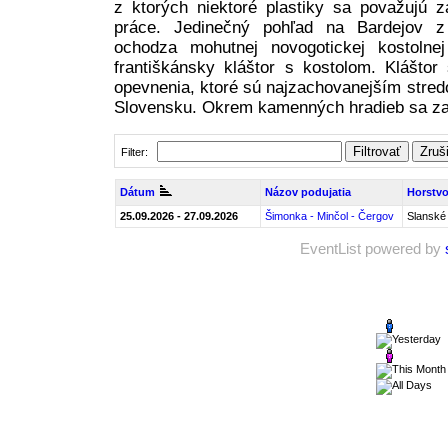
z ktorých niektoré plastiky sa považujú 
práce. Jedinečný pohľad na Bardejov z 
ochodza mohutnej novogotickej kostoln
františkánsky kláštor s kostolom. Kláštor
opevnenia, ktoré sú najzachovanejším str
Slovensku. Okrem kamenných hradieb sa zac
Filtrovať
Zruši
Filter:
Dátum
Názov podujatia
Horstv
25.09.2026 - 27.09.2026
Šimonka - Minčol - Čergov
Slanské
EventList powered by