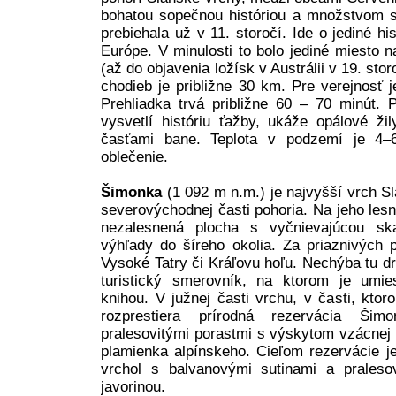
bohatou sopečnou históriou a množstvom s
prebiehala už v 11. storočí. Ide o jediné hi
Európe. V minulosti to bolo jediné miesto n
(až do objavenia ložísk v Austrálii v 19. st
chodieb je približne 30 km. Pre verejnosť 
Prehliadka trvá približne 60 – 70 minút. 
vysvetlí históriu ťažby, ukáže opálové ži
časťami bane. Teplota v podzemí je 4–6
oblečenie.
Šimonka
(1 092 m n.m.) je najvyšší vrch S
severovýchodnej časti pohoria. Na jeho le
nezalesnená plocha s vyčnievajúcou ska
výhľady do šíreho okolia. Za priaznivých 
Vysoké Tatry či Kráľovu hoľu. Nechýba tu d
turistický smerovník, na ktorom je umi
knihou. V južnej časti vrchu, v časti, ktoro
rozprestiera prírodná rezervácia Šimo
pralesovitými porastmi s výskytom vzácnej k
plamienka alpínskeho. Cieľom rezervácie j
vrchol s balvanovými sutinami a pralesov
javorinou.