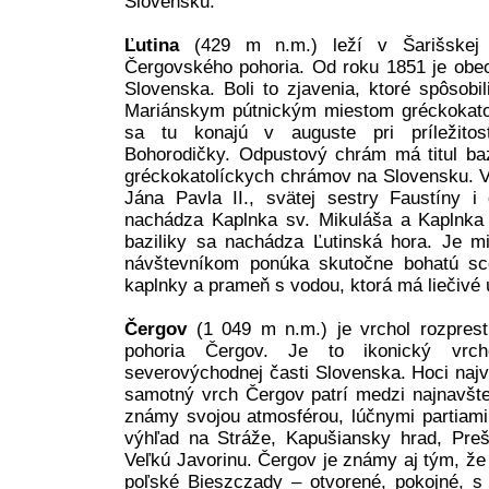
Slovensku.
Ľutina
(429 m n.m.) leží v Šarišskej
Čergovského pohoria. Od roku 1851 je obec
Slovenska. Boli to zjavenia, ktoré spôsobi
Mariánskym pútnickým miestom gréckokato
sa tu konajú v auguste pri príležitost
Bohorodičky. Odpustový chrám má titul baz
gréckokatolíckych chrámov na Slovensku. V 
Jána Pavla II., svätej sestry Faustíny i 
nachádza Kaplnka sv. Mikuláša a Kaplnka
baziliky sa nachádza Ľutinská hora. Je m
návštevníkom ponúka skutočne bohatú sce
kaplnky a prameň s vodou, ktorá má liečivé 
Čergov
(1 049 m n.m.) je vrchol rozprest
pohoria Čergov. Je to ikonický vrc
severovýchodnej časti Slovenska. Hoci naj
samotný vrch Čergov patrí medzi najnavšte
známy svojou atmosférou, lúčnymi partiami
výhľad na Stráže, Kapušiansky hrad, Preš
Veľkú Javorinu. Čergov je známy aj tým, že
poľské Bieszczady – otvorené, pokojné, s