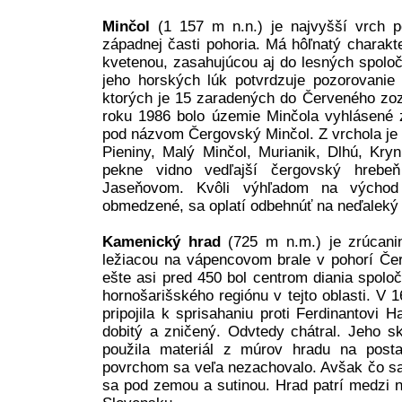
Minčol
(1 157 m n.n.) je najvyšší vrch 
západnej časti pohoria. Má hôľnatý charakt
kvetenou, zasahujúcou aj do lesných spolo
jeho horských lúk potvrdzuje pozorovanie 
ktorých je 15 zaradených do Červeného zo
roku 1986 bolo územie Minčola vyhlásené 
pod názvom Čergovský Minčol. Z vrchola je
Pieniny, Malý Minčol, Murianik, Dlhú, Kry
pekne vidno vedľajší čergovský hrebe
Jaseňovom. Kvôli výhľadom na východ
obmedzené, sa oplatí odbehnúť na neďaleký 
Kamenický hrad
(725 m n.m.) je zrúcani
ležiacou na vápencovom brale v pohorí Čer
ešte asi pred 450 bol centrom diania spolo
hornošarišského regiónu v tejto oblasti. V 1
pripojila k sprisahaniu proti Ferdinantovi
dobitý a zničený. Odvtedy chátral. Jeho sk
použila materiál z múrov hradu na post
povrchom sa veľa nezachovalo. Avšak čo s
sa pod zemou a sutinou. Hrad patrí medzi n