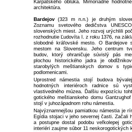
Karpatského oblúka. Mimoriadne hodnotn
architektúra.
Bardejov
(323 m n.n.) je druhým slov
Zoznamu svetového dedičstva UNESCO.
slovenských miest. Jeho rozvoj urýchlili p
rozhodnutie Ľudovíta I. z roku 1376, na zákl
slobodné kráľovské mesto. O Bardejove sa
mestom na Slovensku. Jeho centrum tvor
budov, ktorý ohraničuje súvislý pás me
plochou historického jadra je obdĺžnik
starobylých meštianskych domov s typic
podlomenicami.
Uprostred námestia stojí budova bývale
hodnotných interiéroch radnice sú vys
vlastivedného múzea. Ďalšiu expozíciu toh
gotického meštianskeho domu Gantzughof
stojí v juhozápadnom rohu námestia.
Najvýznamnejšou pamiatkou námestia je rím
Egídia stojaci v jeho severnej časti. Začali
a postupne dostal podobu veľkolepej gotic
interiéri zaujme súbor 11 neskorogotických k