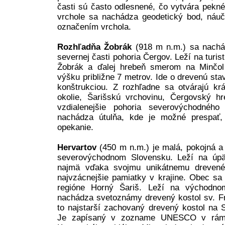
časti sú často odlesnené, čo vytvára pekn
vrchole sa nachádza geodetický bod, náu
označením vrchola.
Rozhľadňa Žobrák
(918 m n.m.) sa nachá
severnej časti pohoria Čergov. Leží na turist
Žobrák a ďalej hrebeň smerom na Minčo
výšku približne 7 metrov. Ide o drevenú sta
konštrukciou. Z rozhľadne sa otvárajú k
okolie, Šarišskú vrchovinu, Čergovský hre
vzdialenejšie pohoria severovýchodného
nachádza útulňa, kde je možné prespať,
opekanie.
Hervartov
(450 m n.m.) je malá, pokojná a
severovýchodnom Slovensku. Leží na úpä
najmä vďaka svojmu unikátnemu dreveném
najvzácnejšie pamiatky v krajine. Obec sa
regióne Horný Šariš. Leží na východn
nachádza svetoznámy drevený kostol sv. F
to najstarší zachovaný drevený kostol na S
Je zapísaný v zozname UNESCO v rámc