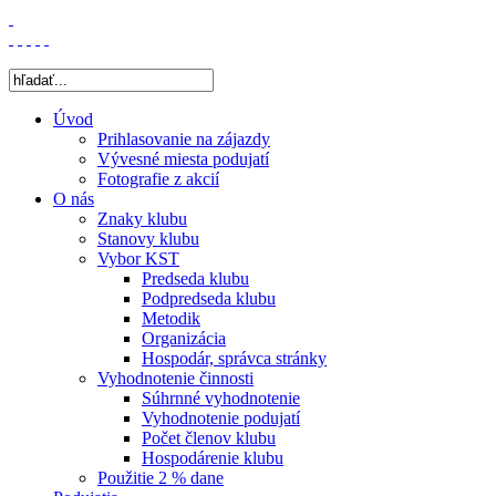
Úvod
Prihlasovanie na zájazdy
Vývesné miesta podujatí
Fotografie z akcií
O nás
Znaky klubu
Stanovy klubu
Vybor KST
Predseda klubu
Podpredseda klubu
Metodik
Organizácia
Hospodár, správca stránky
Vyhodnotenie činnosti
Súhrnné vyhodnotenie
Vyhodnotenie podujatí
Počet členov klubu
Hospodárenie klubu
Použitie 2 % dane