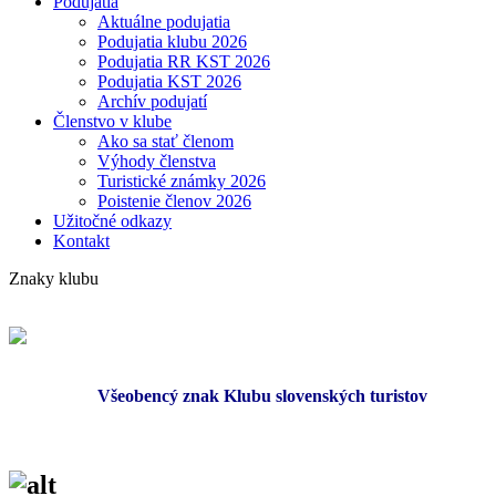
Podujatia
Aktuálne podujatia
Podujatia klubu 2026
Podujatia RR KST 2026
Podujatia KST 2026
Archív podujatí
Členstvo v klube
Ako sa stať členom
Výhody členstva
Turistické známky 2026
Poistenie členov 2026
Užitočné odkazy
Kontakt
Znaky klubu
Všeobencý znak Klubu slovenských turistov