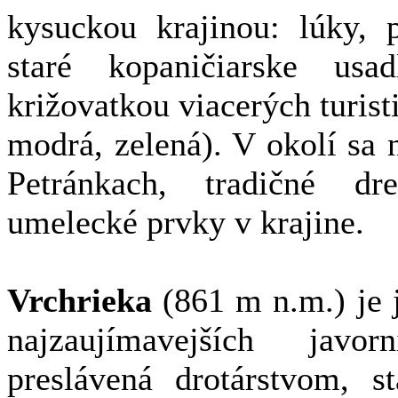
kysuckou krajinou: lúky, p
staré kopaničiarske usad
križovatkou viacerých turist
modrá, zelená). V okolí sa
Petránkach, tradičné dr
umelecké prvky v krajine.
Vrchrieka
(861 m n.m.) je 
najzaujímavejších jav
preslávená drotárstvom, s