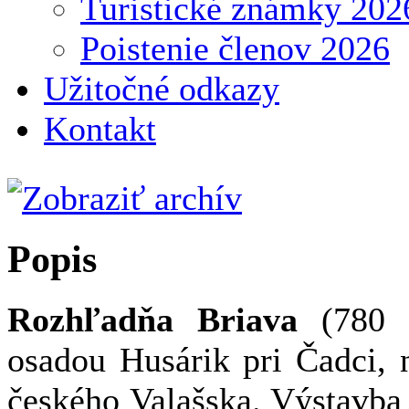
Turistické známky 202
Poistenie členov 2026
Užitočné odkazy
Kontakt
Popis
Rozhľadňa Briava
(780 m
osadou Husárik pri Čadci, 
českého Valašska. Výstavba