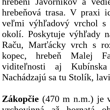
hrebeni Javorníkov a vedi
hrebeňová trasa. V praxi i
veľmi výhľadový vrchol s 
okolí. Poskytuje výhľady 
Raču, Marťácky vrch s ro
kopec, hrebeň Malej Fa
viditeľnosti aj Kubíns
Nachádzajú sa tu Stolík, lav
Zákopčie
(470 m n.m.) je 
vrchovinná až hornatá o