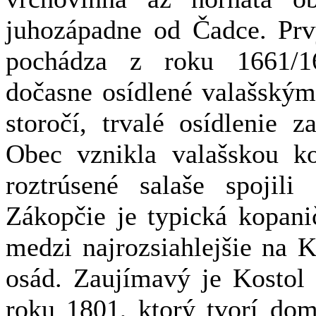
juhozápadne od Čadce. Pr
pochádza z roku 1661/1
dočasne osídlené valašským
storočí, trvalé osídlenie z
Obec vznikla valašskou ko
roztrúsené salaše spojili
Zákopčie je typická kopani
medzi najrozsiahlejšie na 
osád. Zaujímavý je Kostol 
roku 1801, ktorý tvorí dom