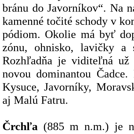
bránu do Javorníkov“. Na n
kamenné točité schody v ko
pódiom. Okolie má byť do
zónu, ohnisko, lavičky a 
Rozhľadňa je viditeľná už 
novou dominantou Čadce.
Kysuce, Javorníky, Moravs
aj Malú Fatru.
Črchľa
(885 m n.m.) je n