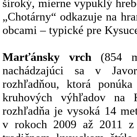
široký, mierne vypuklý hre
„Chotárny“ odkazuje na hra
obcami – typické pre Kysuc
Marťánsky vrch
(854 m 
nachádzajúci sa v Javo
rozhľadňou, ktorá ponúka 
kruhových výhľadov na K
rozhľadňa je vysoká 14 met
v rokoch 2009 až 2011 z