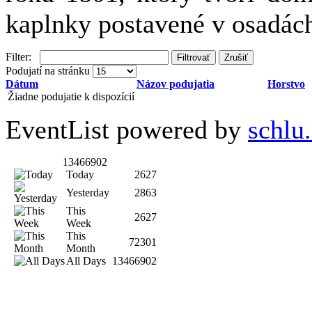
kaplnky postavené v osadác
Filter:
Filtrovať
Zrušiť
Podujatí na stránku
Dátum
Názov podujatia
Horstvo
Žiadne podujatie k dispozícií
EventList powered by
schlu.
13466902
Today
2627
Yesterday
2863
This
2627
Week
This
72301
Month
All Days
13466902