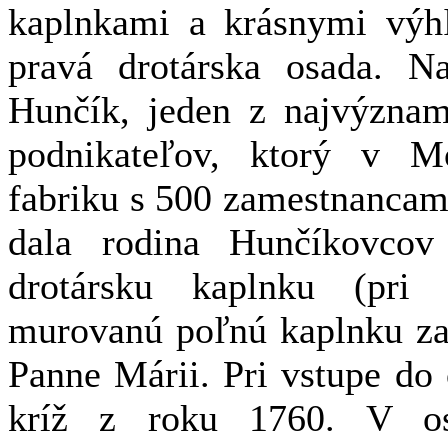
kaplnkami a krásnymi výhľ
pravá drotárska osada. Na
Hunčík, jeden z najvýznam
podnikateľov, ktorý v Mo
fabriku s 500 zamestnancam
dala rodina Hunčíkovcov
drotársku kaplnku (pr
murovanú poľnú kaplnku za
Panne Márii. Pri vstupe do 
kríž z roku 1760. V os