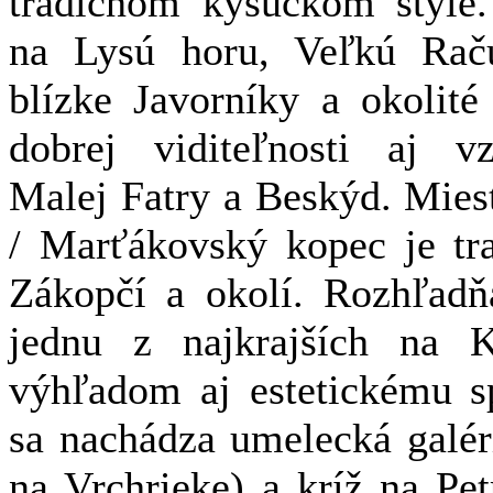
tradičnom kysuckom štýle.
na Lysú horu, Veľkú Rač
blízke Javorníky a okolité
dobrej viditeľnosti aj vz
Malej Fatry a Beskýd. Mie
/ Marťákovský kopec je tr
Zákopčí a okolí. Rozhľadň
jednu z najkrajších na 
výhľadom aj estetickému s
sa nachádza umelecká galér
na Vrchrieke) a kríž na Pe