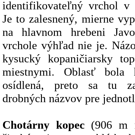
identifikovateľný vrchol v
Je to zalesnený, mierne vy
na hlavnom hrebeni Javo
vrchole výhľad nie je. Náz
kysucký kopaničiarsky t
miestnymi. Oblasť bola h
osídlená, preto sa tu z
drobných názvov pre jednotl
Chotárny kopec
(906 m n.